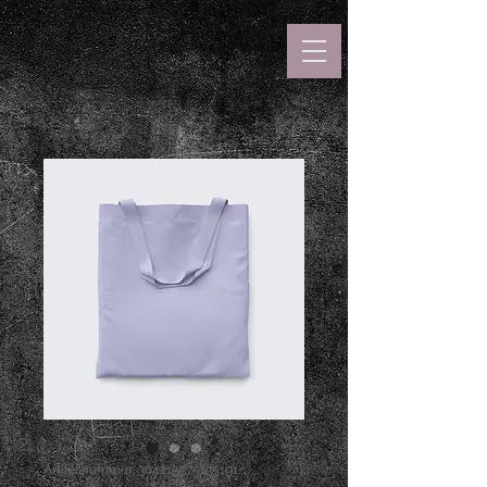
Artikelnummer: 364215375135191