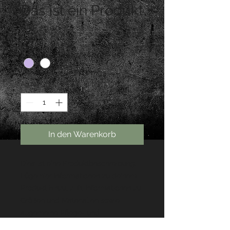
Das ist ein Produkt
Preis
CHF 20.00
Farbe
*
Anzahl
*
In den Warenkorb
Dies ist eine Produktbeschreibung. 
Füge hier Informationen zu deinem 
Produkt hinzu, z. B. Informationen zu 
Größen und Materialien sowie 
allgemeine Pflege- und 
Reinigungshinweise.